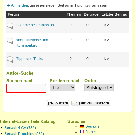
Anmelden
, um einen neuen Beitrag im Forum zu verfassen.
Forum
Themen
Beiträge
Letzter Beitrag
Keine neuen Beiträge
Allgemeine Diskussion
0
0
k.A.
Keine neuen Beiträge
shop-Hinweise und -
0
0
k.A.
Kommentare
Keine neuen Beiträge
Tipps und Tricks
0
0
k.A.
Artikel-Suche
Suchen nach
Sortieren nach
Order
Internet-Laden Teile Katalog
Sprachen
Deutsch
Renault 4 CV (732)
Français
Renault Dauphine (585)