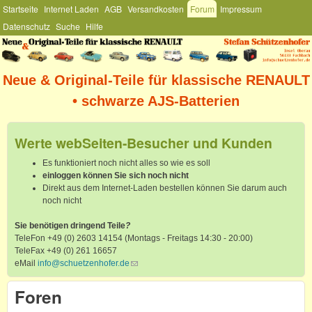
Hauptmenü
Startseite
Internet Laden
AGB
Versandkosten
Forum
Impressum
Direkt zum Inhalt
Datenschutz
Suche
Hilfe
Stefan
Schützenhofer
Neue & Original-Teile für klassische RENAULT
• schwarze AJS-Batterien
Werte webSeiten-Besucher und Kunden
Es funktioniert noch nicht alles so wie es soll
einloggen können Sie sich noch nicht
Direkt aus dem Internet-Laden bestellen können Sie darum auch
noch nicht
Sie benötigen dringend Teile
?
TeleFon +49 (0) 2603 14154 (Montags - Freitags 14:30 - 20:00)
TeleFax +49 (0) 261 16657
eMail
info@schuetzenhofer.de
(link sends e-mail)
Foren