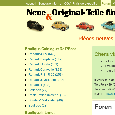
Menu Général
Accueil
Boutique Internet
CGV
Frais de expédition
Forum
M
Stefan
Schützenhofer
Pièces neuves 
Boutique Catalogue De Pièces
Chers vi
Renault 4 CV (646)
Renault Dauphine (482)
le fonc
Renault Floride (369)
il va 
Renault Caravelle (323)
naturel
Renault R 8 - R 10 (253)
Renault Juvaquatre (242)
Il vous faut d
TeleFon +49 (0
Renault 4 (698)
TeleFax +49 (
Batterien (27)
eMail
info@sc
Restaurationsmaterial (18)
Sonder-/Restposten (49)
Foren
Boutique (13)
Boutique Internet