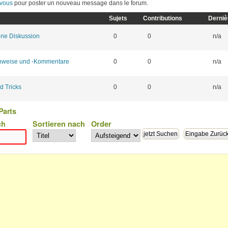
vous
pour poster un nouveau message dans le forum.
Sujets
Contributions
Derniè
u message
ine Diskussion
0
0
n/a
u message
nweise und -Kommentare
0
0
n/a
u message
d Tricks
0
0
n/a
Parts
ch
Sortieren nach
Order