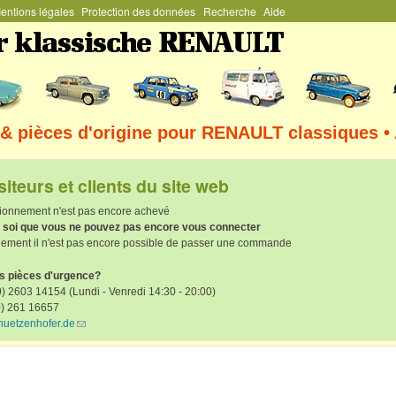
entions légales
Protection des données
Recherche
Aide
Aller au contenu principal
& pièces d'origine pour RENAULT classiques •
siteurs et clients du site web
tionnement n'est pas encore achevé
de soi que vous ne pouvez pas encore vous connecter
lement il n'est pas encore possible de passer une commande
es pièces d'urgence?
) 2603 14154 (Lundi - Venredi 14:30 - 20:00)
0) 261 16657
huetzenhofer.de
(link sends e-mail)