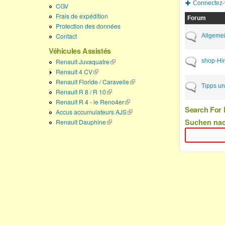
Connectez-
CGV
Frais de expédition
Forum
Protection des données
Contact
Aucun nouvea
Allgeme
Véhicules Assistés
Aucun nouvea
shop-Hi
Renault Juvaquatre
(link is external)
Renault 4 CV
(link is external)
Renault Floride / Caravelle
(link is external)
Aucun nouvea
Tipps un
Renault R 8 / R 10
(link is external)
Renault R 4 - le Reno4er
(link is external)
Search For 
Accus accumulateurs AJS
(link is external)
Suchen na
Renault Dauphine
(link is external)