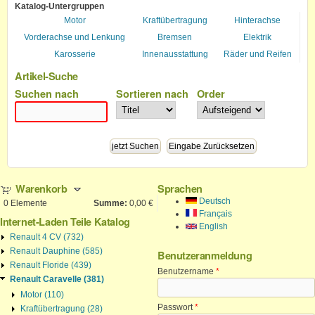
Katalog-Untergruppen
Motor
Kraftübertragung
Hinterachse
Vorderachse und Lenkung
Bremsen
Elektrik
Karosserie
Innenausstattung
Räder und Reifen
Artikel-Suche
Suchen nach
Sortieren nach
Order
Warenkorb
Sprachen
Deutsch
0
Elemente
Summe:
0,00 €
Français
Internet-Laden Teile Katalog
English
Renault 4 CV (732)
Renault Dauphine (585)
Benutzeranmeldung
Renault Floride (439)
Benutzername
*
Renault Caravelle (381)
Motor (110)
Passwort
*
Kraftübertragung (28)