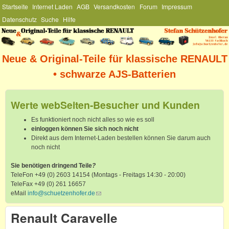
Hauptmenü
Startseite
Internet Laden
AGB
Versandkosten
Forum
Impressum
Direkt zum Inhalt
Datenschutz
Suche
Hilfe
Stefan
Schützenhofer
Neue & Original-Teile für klassische RENAULT
• schwarze AJS-Batterien
Werte webSeiten-Besucher und Kunden
Es funktioniert noch nicht alles so wie es soll
einloggen können Sie sich noch nicht
Direkt aus dem Internet-Laden bestellen können Sie darum auch
noch nicht
Sie benötigen dringend Teile
?
TeleFon +49 (0) 2603 14154 (Montags - Freitags 14:30 - 20:00)
TeleFax +49 (0) 261 16657
eMail
info@schuetzenhofer.de
(link sends e-mail)
Renault Caravelle