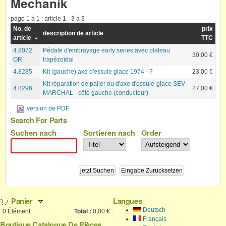
Mechanik
page 1 à 1 : article 1 - 3 à 3
No. de
prix
description de article
article
TTC
4.8072
Pédale d'embrayage early series avec plateau
30,00 €
OR
trapézoïdal
4.8285
Kit (gauche) axe d'essuie glace 1974 - ?
23,00 €
Kit réparation de palier ou d'axe d'essuie-glace SEV
4.8296
27,00 €
MARCHAL - côté gauche (conducteur)
version de PDF
Search For Parts
Suchen nach
Sortieren nach
Order
Panier
Langues
Deutsch
0
Élément
Total :
0,00 €
Français
Boutique Catalogue De Pièces