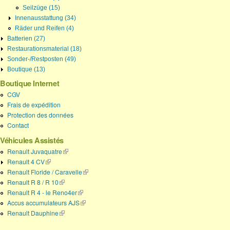
Seilzüge (15)
Innenausstattung (34)
Räder und Reifen (4)
Batterien (27)
Restaurationsmaterial (18)
Sonder-/Restposten (49)
Boutique (13)
Boutique Internet
CGV
Frais de expédition
Protection des données
Contact
Véhicules Assistés
Renault Juvaquatre
(link is external)
Renault 4 CV
(link is external)
Renault Floride / Caravelle
(link is external)
Renault R 8 / R 10
(link is external)
Renault R 4 - le Reno4er
(link is external)
Accus accumulateurs AJS
(link is external)
Renault Dauphine
(link is external)