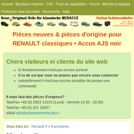
Menu Général
Accueil
Boutique Internet
CGV
Frais de expédition
Forum
Mentions légales
Aller au contenu principal
Protection des données
Recherche
Aide
Stefan
Schützenhofer
Pièces neuves & pièces d'origine pour
RENAULT classiques • Accus AJS noir
Chers visiteurs et clients du site web
le fonctionnement n'est pas encore achevé
il va de soi que vous ne pouvez pas encore vous connecter
naturellement il n'est pas encore possible de passer une
commande
Il vous faut des pièces d'urgence?
TeleFon +49 (0) 2603 14154 (Lundi - Venredi 14:30 - 20:00)
TeleFax +49 (0) 261 16657
eMail
info@schuetzenhofer.de
(link sends e-mail)
Vous êtes ici
Renault 4
»
Karosserie