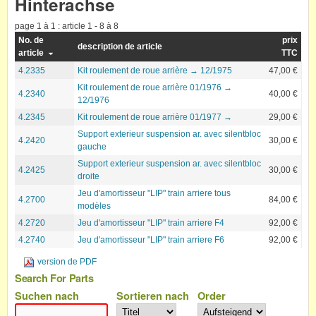
Hinterachse
page 1 à 1 : article 1 - 8 à 8
No. de
prix
description de article
article
TTC
4.2335
Kit roulement de roue arrière → 12/1975
47,00 €
Kit roulement de roue arrière 01/1976 →
4.2340
40,00 €
12/1976
4.2345
Kit roulement de roue arrière 01/1977 →
29,00 €
Support exterieur suspension ar. avec silentbloc
4.2420
30,00 €
gauche
Support exterieur suspension ar. avec silentbloc
4.2425
30,00 €
droite
Jeu d'amortisseur "LIP" train arriere tous
4.2700
84,00 €
modèles
4.2720
Jeu d'amortisseur "LIP" train arriere F4
92,00 €
4.2740
Jeu d'amortisseur "LIP" train arriere F6
92,00 €
version de PDF
Search For Parts
Suchen nach
Sortieren nach
Order