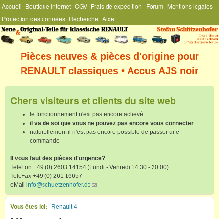
Menu Général
Accueil
Boutique Internet
CGV
Frais de expédition
Forum
Mentions légales
Aller au contenu principal
Protection des données
Recherche
Aide
Stefan
Schützenhofer
Pièces neuves & pièces d'origine pour
RENAULT classiques • Accus AJS noir
Chers visiteurs et clients du site web
le fonctionnement n'est pas encore achevé
il va de soi que vous ne pouvez pas encore vous connecter
naturellement il n'est pas encore possible de passer une
commande
Il vous faut des pièces d'urgence?
TeleFon +49 (0) 2603 14154 (Lundi - Venredi 14:30 - 20:00)
TeleFax +49 (0) 261 16657
eMail
info@schuetzenhofer.de
(link sends e-mail)
Vous êtes ici
Renault 4