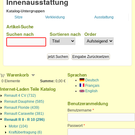
Innenausstattung
Katalog-Untergruppen
Sitze
Verkleidung
Ausstattung
Artikel-Suche
Suchen nach
Sortieren nach
Order
Warenkorb
Sprachen
Deutsch
0
Elemente
Summe:
0,00 €
Français
Internet-Laden Teile Katalog
English
Renault 4 CV (732)
Renault Dauphine (585)
Benutzeranmeldung
Renault Floride (439)
Benutzername
*
Renault Caravelle (381)
Renault R 8 - R 10 (296)
Passwort
*
Motor (104)
Kraftübertragung (6)