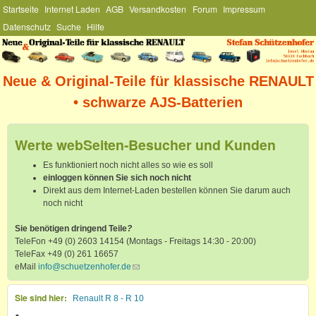
Hauptmenü
Startseite
Internet Laden
AGB
Versandkosten
Forum
Impressum
Direkt zum Inhalt
Datenschutz
Suche
Hilfe
Stefan
Schützenhofer
Neue & Original-Teile für klassische RENAULT
• schwarze AJS-Batterien
Werte webSeiten-Besucher und Kunden
Es funktioniert noch nicht alles so wie es soll
einloggen können Sie sich noch nicht
Direkt aus dem Internet-Laden bestellen können Sie darum auch
noch nicht
Sie benötigen dringend Teile
?
TeleFon +49 (0) 2603 14154 (Montags - Freitags 14:30 - 20:00)
TeleFax +49 (0) 261 16657
eMail
info@schuetzenhofer.de
(link sends e-mail)
Sie sind hier
Renault R 8 - R 10