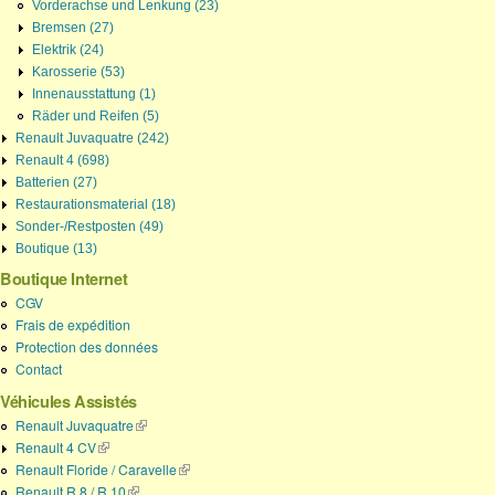
Vorderachse und Lenkung (23)
Bremsen (27)
Elektrik (24)
Karosserie (53)
Innenausstattung (1)
Räder und Reifen (5)
Renault Juvaquatre (242)
Renault 4 (698)
Batterien (27)
Restaurationsmaterial (18)
Sonder-/Restposten (49)
Boutique (13)
Boutique Internet
CGV
Frais de expédition
Protection des données
Contact
Véhicules Assistés
Renault Juvaquatre
(link is external)
Renault 4 CV
(link is external)
Renault Floride / Caravelle
(link is external)
Renault R 8 / R 10
(link is external)