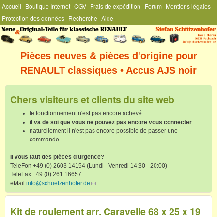
Menu Général
Accueil
Boutique Internet
CGV
Frais de expédition
Forum
Mentions légales
Aller au contenu principal
Protection des données
Recherche
Aide
Stefan
Schützenhofer
Pièces neuves & pièces d'origine pour
RENAULT classiques • Accus AJS noir
Chers visiteurs et clients du site web
le fonctionnement n'est pas encore achevé
il va de soi que vous ne pouvez pas encore vous connecter
naturellement il n'est pas encore possible de passer une
commande
Il vous faut des pièces d'urgence?
TeleFon +49 (0) 2603 14154 (Lundi - Venredi 14:30 - 20:00)
TeleFax +49 (0) 261 16657
eMail
info@schuetzenhofer.de
(link sends e-mail)
Kit de roulement arr. Caravelle 68 x 25 x 19