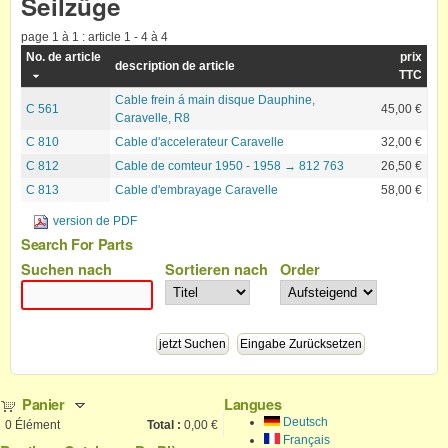
Seilzüge
page 1 à 1 : article 1 - 4 à 4
No. de article
prix
description de article
TTC
Cable frein á main disque Dauphine,
C 561
45,00 €
Caravelle, R8
C 810
Cable d'accelerateur Caravelle
32,00 €
C 812
Cable de comteur 1950 - 1958 → 812 763
26,50 €
C 813
Cable d'embrayage Caravelle
58,00 €
version de PDF
Search For Parts
Suchen nach
Sortieren nach
Order
Panier
Langues
Deutsch
0
Élément
Total :
0,00 €
Français