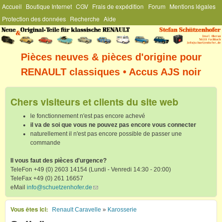
Menu Général
Accueil
Boutique Internet
CGV
Frais de expédition
Forum
Mentions légales
Aller au contenu principal
Protection des données
Recherche
Aide
Stefan
Schützenhofer
Pièces neuves & pièces d'origine pour
RENAULT classiques • Accus AJS noir
Chers visiteurs et clients du site web
le fonctionnement n'est pas encore achevé
il va de soi que vous ne pouvez pas encore vous connecter
naturellement il n'est pas encore possible de passer une
commande
Il vous faut des pièces d'urgence?
TeleFon +49 (0) 2603 14154 (Lundi - Venredi 14:30 - 20:00)
TeleFax +49 (0) 261 16657
eMail
info@schuetzenhofer.de
(link sends e-mail)
Vous êtes ici
Renault Caravelle
»
Karosserie