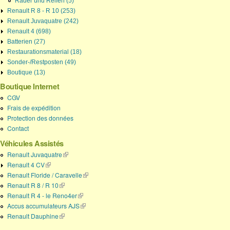
Räder und Reifen (5)
Renault R 8 - R 10 (253)
Renault Juvaquatre (242)
Renault 4 (698)
Batterien (27)
Restaurationsmaterial (18)
Sonder-/Restposten (49)
Boutique (13)
Boutique Internet
CGV
Frais de expédition
Protection des données
Contact
Véhicules Assistés
Renault Juvaquatre
(link is external)
Renault 4 CV
(link is external)
Renault Floride / Caravelle
(link is external)
Renault R 8 / R 10
(link is external)
Renault R 4 - le Reno4er
(link is external)
Accus accumulateurs AJS
(link is external)
Renault Dauphine
(link is external)